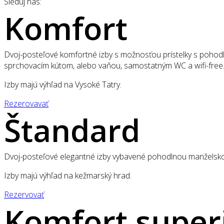
Sleduj nás:
Komfort
Dvoj-posteľové komfortné izby s možnosťou prístelky s poho
sprchovacím kútom, alebo vaňou, samostatným WC a wifi-free
Izby majú výhľad na Vysoké Tatry.
Rezerovavať
Štandard
Dvoj-posteľové elegantné izby vybavené pohodlnou manželskou
Izby majú výhľad na kežmarský hrad.
Rezervovať
Komfort super