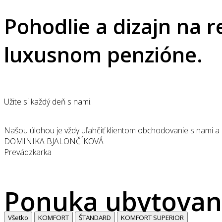
Pohodlie a dizajn na r
luxusnom penzióne.
Užite si každý deň s nami.
Našou úlohou je vždy uľahčiť klientom obchodovanie s nami a us
DOMINIKA BJALONČÍKOVÁ
Prevádzkarka
Ponuka ubytovan
Všetko
KOMFORT
ŠTANDARD
KOMFORT SUPERIOR