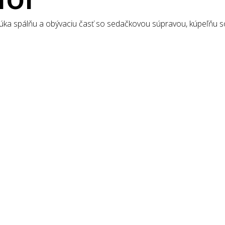
úka spálňu a obývaciu časť so sedačkovou súpravou, kúpeľňu so 