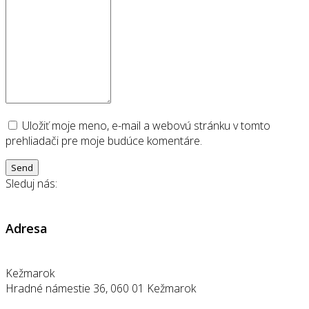
Uložiť moje meno, e-mail a webovú stránku v tomto
prehliadači pre moje budúce komentáre.
Send
Sleduj nás:
Adresa
Kežmarok
Hradné námestie 36, 060 01 Kežmarok