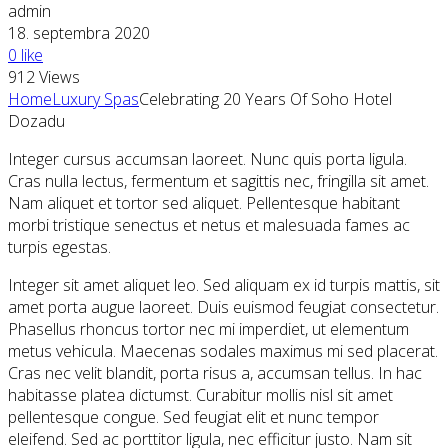
admin
18. septembra 2020
0 like
912 Views
Home
Luxury Spas
Celebrating 20 Years Of Soho Hotel
Dozadu
Integer cursus accumsan laoreet. Nunc quis porta ligula.
Cras nulla lectus, fermentum et sagittis nec, fringilla sit amet.
Nam aliquet et tortor sed aliquet. Pellentesque habitant
morbi tristique senectus et netus et malesuada fames ac
turpis egestas.
Integer sit amet aliquet leo. Sed aliquam ex id turpis mattis, sit
amet porta augue laoreet. Duis euismod feugiat consectetur.
Phasellus rhoncus tortor nec mi imperdiet, ut elementum
metus vehicula. Maecenas sodales maximus mi sed placerat.
Cras nec velit blandit, porta risus a, accumsan tellus. In hac
habitasse platea dictumst. Curabitur mollis nisl sit amet
pellentesque congue. Sed feugiat elit et nunc tempor
eleifend. Sed ac porttitor ligula, nec efficitur justo. Nam sit